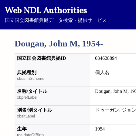
Web NDL Authorities
国立国会図書館典拠データ検索・提供サービス
Dougan, John M, 1954-
国立国会図書館典拠ID
034628894
典拠種別
個人名
skos:inScheme
名称/タイトル
Dougan, John M, 19
xl:prefLabel
別名/別タイトル
ドゥーガン, ジョン; D
xl:altLabel
生年
1954
rda:dateOfBirth