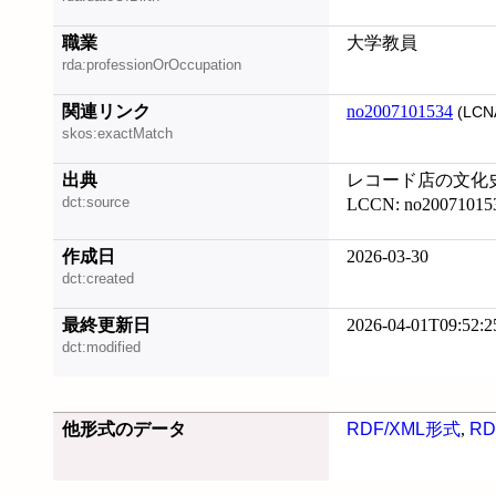
職業
大学教員
rda:professionOrOccupation
関連リンク
no2007101534
(LCN
skos:exactMatch
出典
レコード店の文化史, 
dct:source
LCCN: no20071015
作成日
2026-03-30
dct:created
最終更新日
2026-04-01T09:52:2
dct:modified
他形式のデータ
RDF/XML形式
,
RD