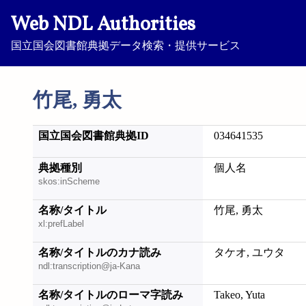
Web NDL Authorities
国立国会図書館典拠データ検索・提供サービス
竹尾, 勇太
国立国会図書館典拠ID
034641535
典拠種別
個人名
skos:inScheme
名称/タイトル
竹尾, 勇太
xl:prefLabel
名称/タイトルのカナ読み
タケオ, ユウタ
ndl:transcription@ja-Kana
名称/タイトルのローマ字読み
Takeo, Yuta