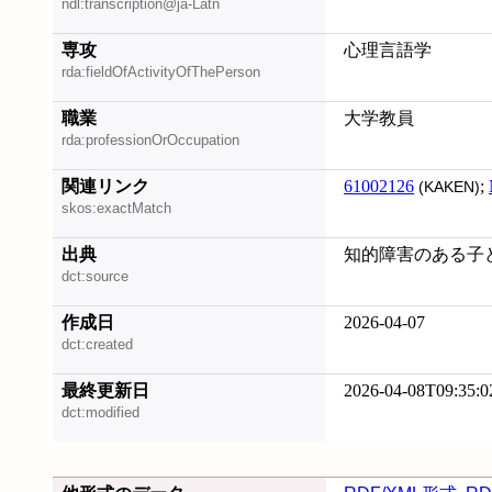
ndl:transcription@ja-Latn
専攻
心理言語学
rda:fieldOfActivityOfThePerson
職業
大学教員
rda:professionOrOccupation
関連リンク
61002126
;
(KAKEN)
skos:exactMatch
出典
知的障害のある子ど
dct:source
作成日
2026-04-07
dct:created
最終更新日
2026-04-08T09:35:0
dct:modified