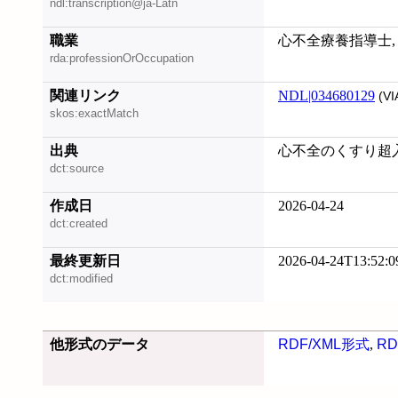
ndl:transcription@ja-Latn
職業
心不全療養指導士,
rda:professionOrOccupation
関連リンク
NDL|034680129
(VI
skos:exactMatch
出典
心不全のくすり超入門,
dct:source
作成日
2026-04-24
dct:created
最終更新日
2026-04-24T13:52:0
dct:modified
他形式のデータ
RDF/XML形式
,
RD