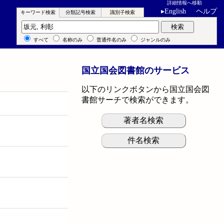
詳細情報へ移動
▸
English
ヘルプ
キーワード検索
分類記号検索
識別子検索
キーワード検索
検索
すべて
名称のみ
普通件名のみ
ジャンルのみ
国立国会図書館のサービス
以下のリンクボタンから国立国会図
書館サーチで検索ができます。
著者名検索
件名検索