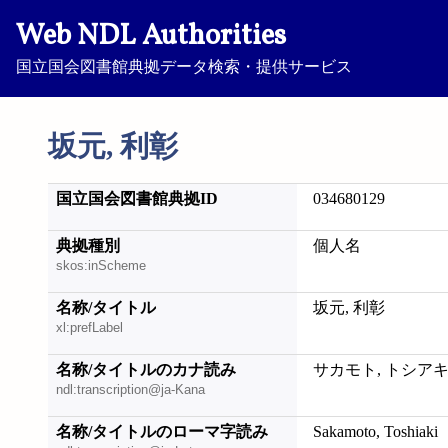
Web NDL Authorities
国立国会図書館典拠データ検索・提供サービス
坂元, 利彰
国立国会図書館典拠ID
034680129
典拠種別
個人名
skos:inScheme
名称/タイトル
坂元, 利彰
xl:prefLabel
名称/タイトルのカナ読み
サカモト, トシア
ndl:transcription@ja-Kana
名称/タイトルのローマ字読み
Sakamoto, Toshiaki