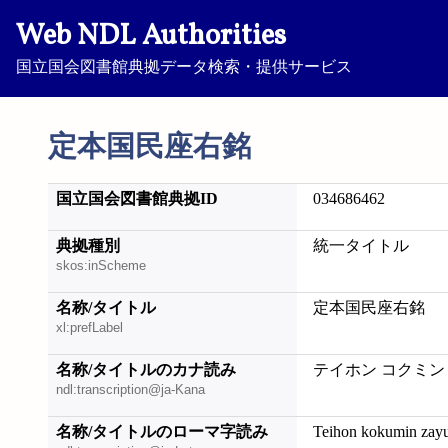
Web NDL Authorities
国立国会図書館典拠データ検索・提供サービス
定本国民座右銘
国立国会図書館典拠ID
034686462
典拠種別
統一タイトル
skos:inScheme
名称/タイトル
定本国民座右銘
xl:prefLabel
名称/タイトルのカナ読み
テイホン コクミン
ndl:transcription@ja-Kana
名称/タイトルのローマ字読み
Teihon kokumin zay