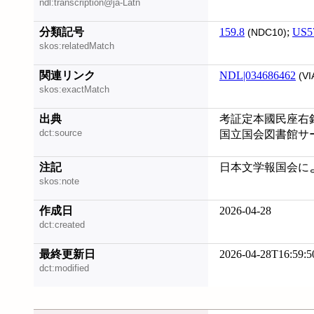
ndl:transcription@ja-Latn
分類記号
159.8
;
US5
(NDC10)
skos:relatedMatch
関連リンク
NDL|034686462
(VI
skos:exactMatch
出典
考証定本國民座右銘, 
dct:source
国立国会図書館サーチ 
注記
日本文学報国会に
skos:note
作成日
2026-04-28
dct:created
最終更新日
2026-04-28T16:59:5
dct:modified