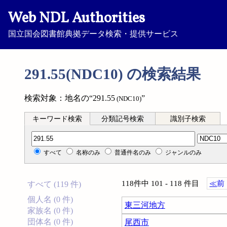
Web NDL Authorities
国立国会図書館典拠データ検索・提供サービス
291.55(NDC10) の検索結果
検索対象：地名の“291.55
”
(NDC10)
キーワード検索
分類記号検索
識別子検索
分類記号検索
すべて
名称のみ
普通件名のみ
ジャンルのみ
118件中 101 - 118 件目
≪
前
すべて (119 件)
個人名 (0 件)
東三河地方
家族名 (0 件)
団体名 (0 件)
尾西市