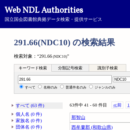
Web NDL Authorities
国立国会図書館典拠データ検索・提供サービス
291.66(NDC10) の検索結果
検索対象：“291.66
”
(NDC10)
キーワード検索
分類記号検索
識別子検索
分類記号検索
すべて
名称のみ
普通件名のみ
ジャンルのみ
63件中 41 - 60 件目
≪
前
1
すべて (63 件)
個人名 (0 件)
那智山
家族名 (0 件)
団体名 (0 件)
西牟婁郡 (和歌山県)