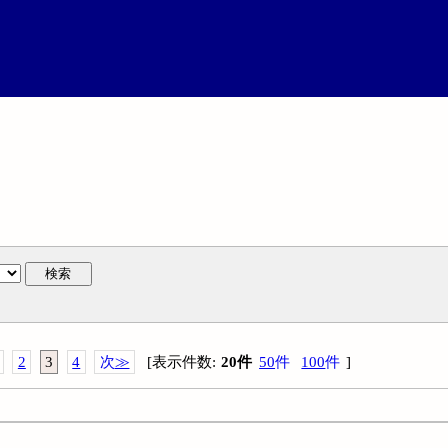
検索
2
3
4
次
≫
[
表示件数
:
20
件
50
件
100
件
]