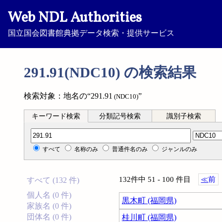
Web NDL Authorities
国立国会図書館典拠データ検索・提供サービス
291.91(NDC10) の検索結果
検索対象：地名の“291.91
”
(NDC10)
キーワード検索
分類記号検索
識別子検索
分類記号検索
すべて
名称のみ
普通件名のみ
ジャンルのみ
132件中 51 - 100 件目
≪
前
すべて (132 件)
個人名 (0 件)
黒木町 (福岡県)
家族名 (0 件)
団体名 (0 件)
桂川町 (福岡県)