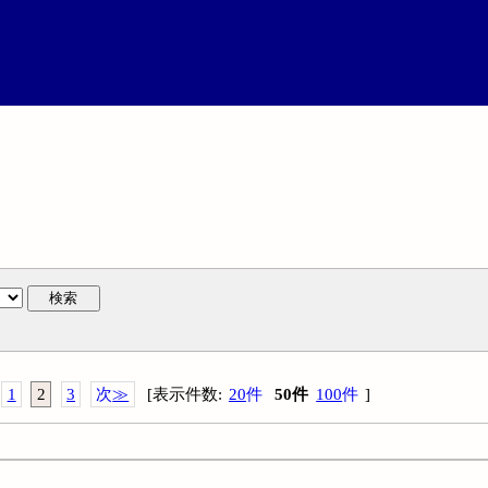
検索
1
2
3
次
≫
[
表示件数
:
20
件
50
件
100
件
]