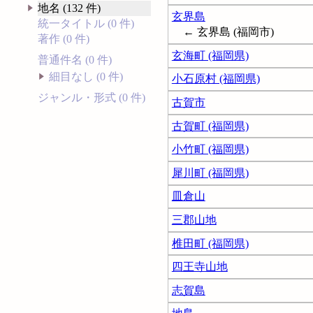
地名 (132 件)
玄界島
統一タイトル (0 件)
← 玄界島 (福岡市)
著作 (0 件)
玄海町 (福岡県)
普通件名 (0 件)
細目なし (0 件)
小石原村 (福岡県)
ジャンル・形式 (0 件)
古賀市
古賀町 (福岡県)
小竹町 (福岡県)
犀川町 (福岡県)
皿倉山
三郡山地
椎田町 (福岡県)
四王寺山地
志賀島