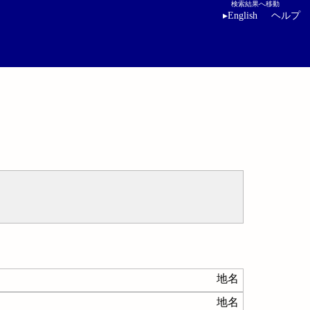
検索結果へ移動
▸
English
ヘルプ
地名
地名