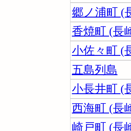
郷ノ浦町 (
香焼町 (長
小佐々町 (
五島列島
小長井町 (
西海町 (長
崎戸町 (長