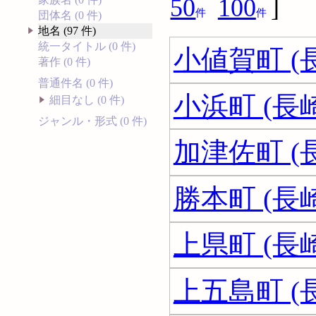
50
100
]
件
件
団体名 (0 件)
地名 (97 件)
統一タイトル (0 件)
小値賀町 (
著作 (0 件)
普通件名 (0 件)
小浜町 (長
細目なし (0 件)
ジャンル・形式 (0 件)
加津佐町 (
勝本町 (長
上県町 (長
上五島町 (