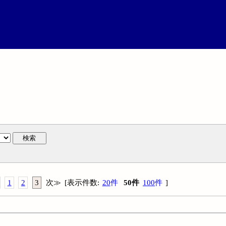
検索
1
2
3
次
≫
[
表示件数
:
20
件
50
件
100
件
]