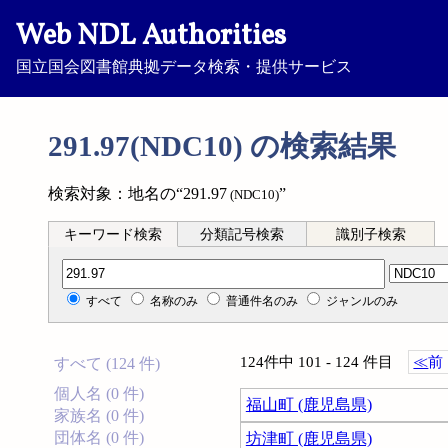
Web NDL Authorities
国立国会図書館典拠データ検索・提供サービス
291.97(NDC10) の検索結果
検索対象：地名の“291.97
”
(NDC10)
キーワード検索
分類記号検索
識別子検索
分類記号検索
すべて
名称のみ
普通件名のみ
ジャンルのみ
124件中 101 - 124 件目
≪
前
すべて (124 件)
個人名 (0 件)
福山町 (鹿児島県)
家族名 (0 件)
団体名 (0 件)
坊津町 (鹿児島県)