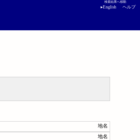
検索結果へ移動
▸
English
ヘルプ
地名
地名