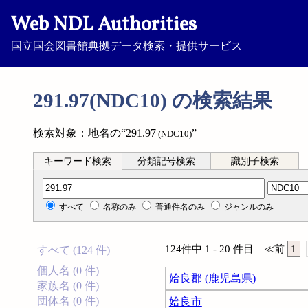
Web NDL Authorities
国立国会図書館典拠データ検索・提供サービス
291.97(NDC10) の検索結果
検索対象：地名の“291.97
”
(NDC10)
キーワード検索
分類記号検索
識別子検索
分類記号検索
すべて
名称のみ
普通件名のみ
ジャンルのみ
124件中 1 - 20 件目
≪
前
1
すべて (124 件)
個人名 (0 件)
姶良郡 (鹿児島県)
家族名 (0 件)
団体名 (0 件)
姶良市