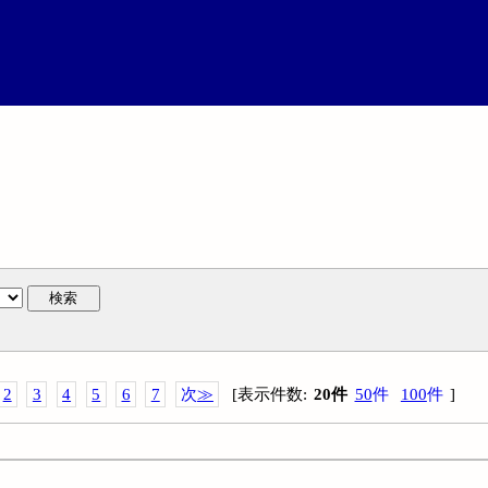
検索
2
3
4
5
6
7
次
≫
[
表示件数
:
20
件
50
件
100
件
]