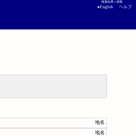
検索結果へ移動
▸
English
ヘルプ
地名
地名