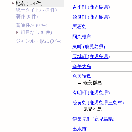
地名 (124 件)
吾平町 (鹿児島県)
統一タイトル (0 件)
著作 (0 件)
姶良町 (鹿児島県)
普通件名 (0 件)
悪石島
細目なし (0 件)
阿久根市
ジャンル・形式 (0 件)
東町 (鹿児島県)
天城町 (鹿児島県)
奄美大島
奄美諸島
← 奄美群島
有明町 (鹿児島県)
硫黄島 (鹿児島県三島村)
← 鬼界ヶ島
伊集院町 (鹿児島県)
出水市