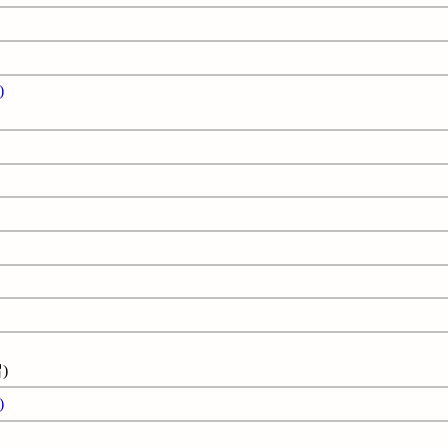
)
)
)