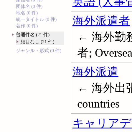
英語 (人事
団体名 (0 件)
地名 (0 件)
海外派遣者
統一タイトル (0 件)
著作 (0 件)
← 海外勤
普通件名 (21 件)
細目なし (21 件)
者; Oversea
ジャンル・形式 (0 件)
海外派遣
← 海外出張; E
countries
キャリアデ