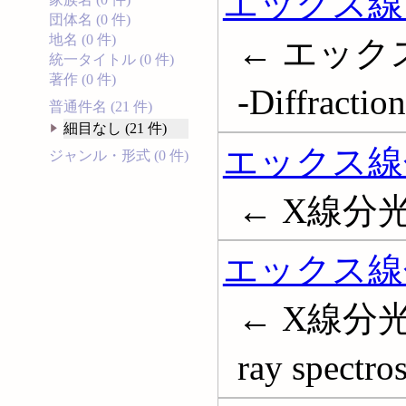
エックス線
団体名 (0 件)
地名 (0 件)
← エックス線
統一タイトル (0 件)
著作 (0 件)
-Diffraction
普通件名 (21 件)
細目なし (21 件)
エックス線
ジャンル・形式 (0 件)
← X線分光学;
エックス線
← X線分光
ray spectro