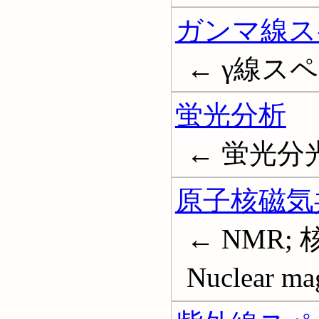
ガンマ線ス
← γ線ス
蛍光分析
← 蛍光分光分
原子核磁気
← NMR;
Nuclear ma