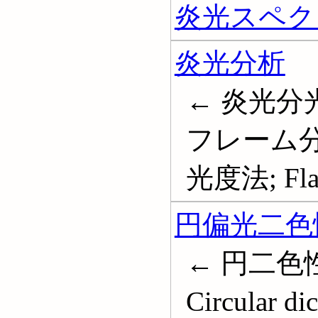
炎光スペク
炎光分析
← 炎光分
フレーム分
光度法; Flam
円偏光二色
← 円二色性
Circular di