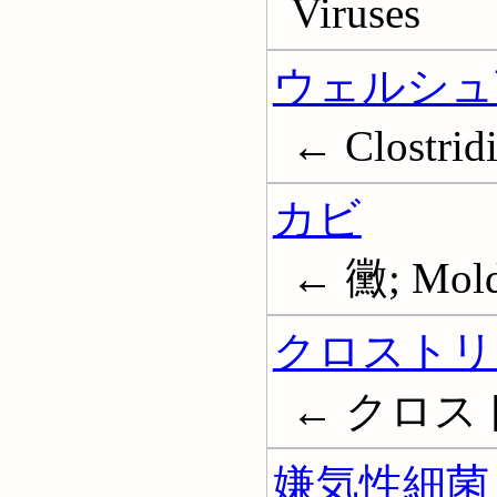
Viruses
ウェルシュ
← Clostrid
カビ
← 黴; Mold
クロストリ
← クロストリ
嫌気性細菌