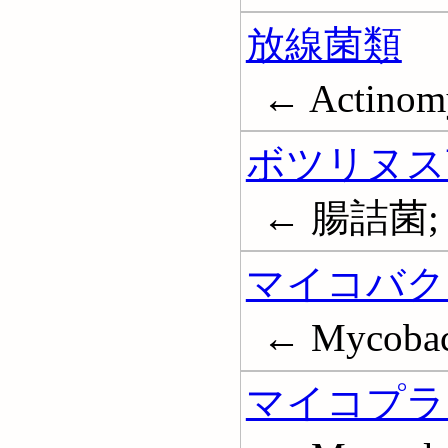
放線菌類
← Actinomy
ボツリヌス
← 腸詰菌; Cl
マイコバク
← Mycobac
マイコプラ