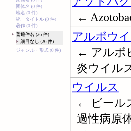
アゾトバク
団体名 (0 件)
地名 (0 件)
← Azotobac
統一タイトル (0 件)
著作 (0 件)
アルボウイ
普通件名 (26 件)
細目なし (26 件)
← アルボ
ジャンル・形式 (0 件)
炎ウイルス; A
ウイルス
← ビール
過性病原体