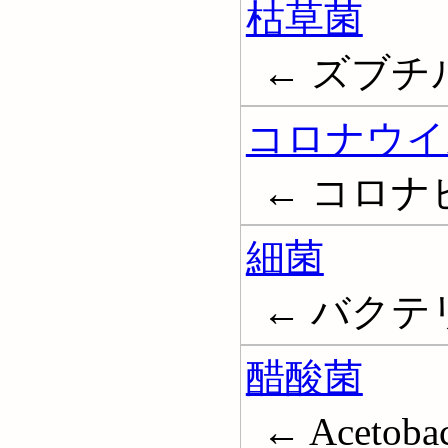
枯草菌
← ズブチルス; 
コロナウイ
← コロナビー
細菌
← バクテリア
醋酸菌
← Acetobac