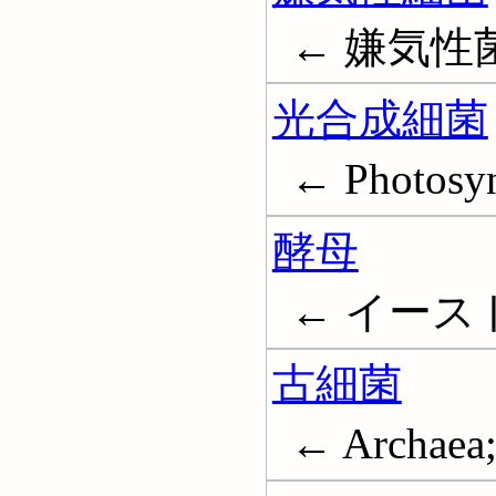
← 嫌気性菌; A
光合成細菌
← Photosynt
酵母
← イースト; Y
古細菌
← Archaea;