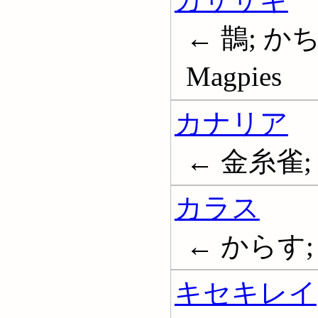
← 鵲; か
Magpies
カナリア
← 金糸雀; C
カラス
← からす; 
キセキレイ