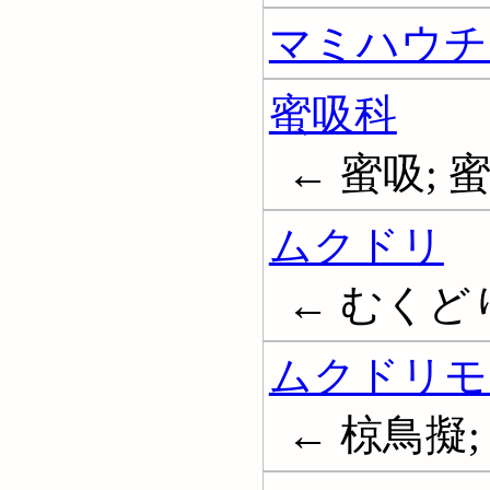
マミハウチ
蜜吸科
← 蜜吸; 蜜吸
ムクドリ
← むくどり;
ムクドリモ
← 椋鳥擬; Ic