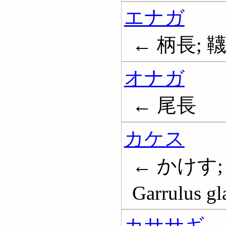
エナガ
← 柄長; 韈雀;
オナガ
← 尾長
カケス
← かけす;
Garrulus gl
カササギ