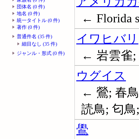
アメリカカ
団体名 (0 件)
地名 (0 件)
← Florida s
統一タイトル (0 件)
著作 (0 件)
イワヒバリ
普通件名 (35 件)
細目なし (35 件)
← 岩雲雀; 御
ジャンル・形式 (0 件)
ウグイス
← 鶯; 春鳥
読鳥; 匂鳥
鷽