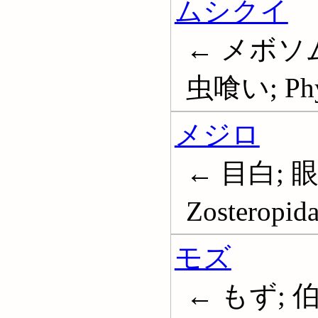
ムシクイ
← メボソム
虫喰い; Phyl
メジロ
← 目白; 
Zosteropid
モズ
← もず; 伯労