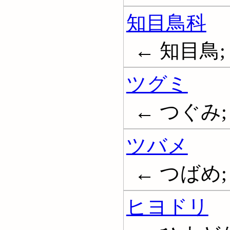
知目鳥科
← 知目鳥; 
ツグミ
← つぐみ;
ツバメ
← つばめ; 燕
ヒヨドリ