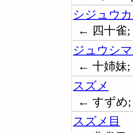
シジュウカ
← 四十雀; Gr
ジュウシマ
← 十姉妹;
スズメ
← すずめ; 雀
スズメ目