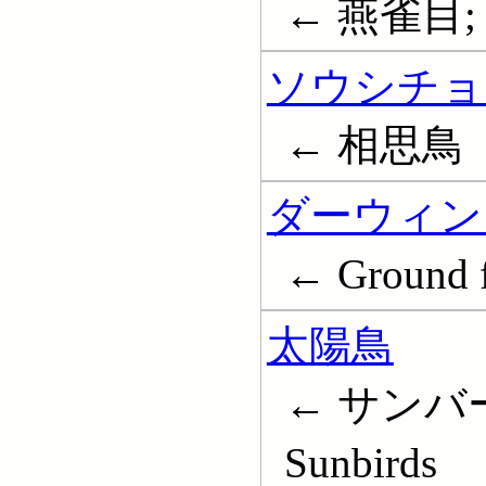
← 燕雀目; Pa
ソウシチョ
← 相思鳥
ダーウィン
← Ground f
太陽鳥
← サンバ
Sunbirds