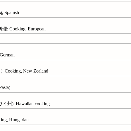
 Spanish
 Cooking, European
German
oking, New Zealand
Pasta)
); Hawaiian cooking
g, Hungarian