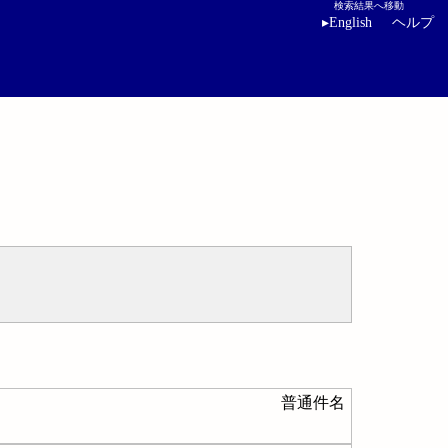
検索結果へ移動
▸
English
ヘルプ
普通件名