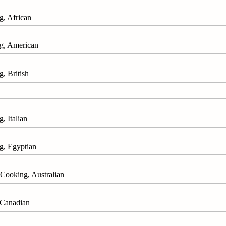
 African
 American
British
Italian
 Egyptian
ing, Australian
anadian