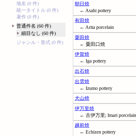
地名 (0 件)
朝日焼
統一タイトル (0 件)
← Asahi pottery
著作 (0 件)
有田焼
普通件名 (60 件)
← Arita porcelain
細目なし (60 件)
粟田焼
ジャンル・形式 (0 件)
← 粟田口焼
伊賀焼
← Iga pottery
出石焼
出雲焼
← Izumo pottery
犬山焼
伊万里焼
← 古伊万里; Imari porcelai
越前焼
← Echizen pottery