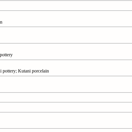
in
ttery
tery; Kutani porcelain