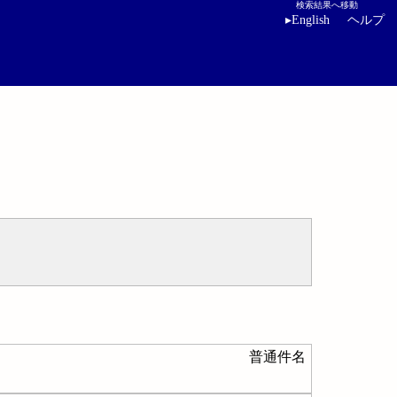
検索結果へ移動
▸
English
ヘルプ
普通件名