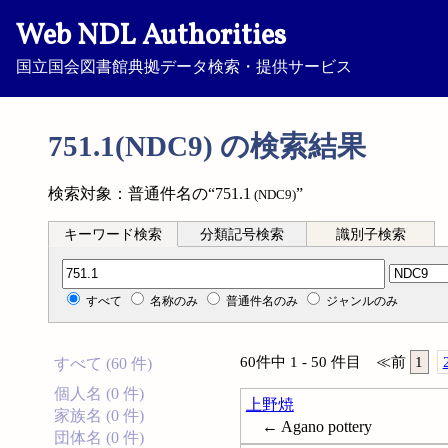
Web NDL Authorities
国立国会図書館典拠データ検索・提供サービス
751.1(NDC9) の検索結果
検索対象：普通件名の“751.1
”
(NDC9)
キーワード検索
分類記号検索
識別子検索
分類記号検索
すべて
名称のみ
普通件名のみ
ジャンルのみ
60件中 1 - 50 件目
≪
前
1
すべて (60 件)
個人名 (0 件)
上野焼
家族名 (0 件)
← Agano pottery
団体名 (0 件)