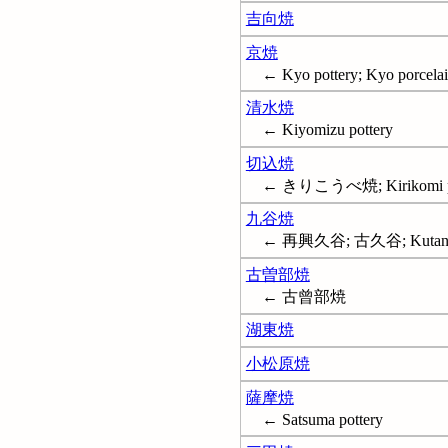
吉向焼
京焼
← Kyo pottery; Kyo porcela
清水焼
← Kiyomizu pottery
切込焼
← きりこうべ焼; Kirikomi po
九谷焼
← 再興久谷; 古久谷; Kutani pot
古曽部焼
← 古曾部焼
湖東焼
小松原焼
薩摩焼
← Satsuma pottery