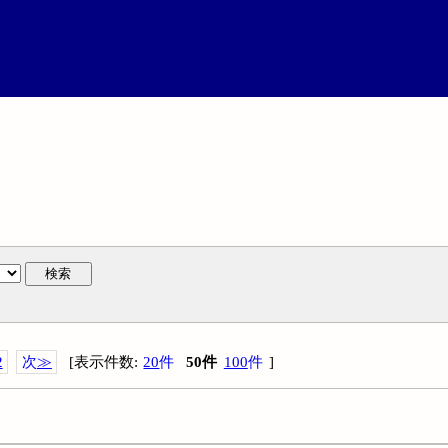
検索
2
次
≫
[
表示件数
:
20
件
50
件
100
件
]