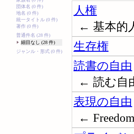
人権
団体名 (0 件)
地名 (0 件)
統一タイトル (0 件)
← 基本的人権;
著作 (0 件)
普通件名 (28 件)
生存権
細目なし (28 件)
ジャンル・形式 (0 件)
読書の自由
← 読む自
表現の自由
← Freedom 