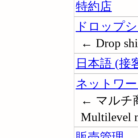
特約店
ドロップシ
← Drop sh
日本語 (接
ネットワー
← マルチ
Multilevel 
販売管理