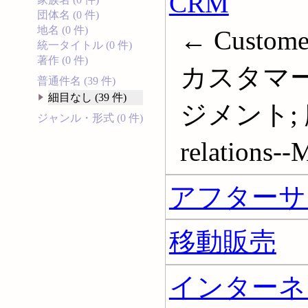
CRM
団体名 (0 件)
地名 (0 件)
← Customer
統一タイトル (0 件)
著作 (0 件)
カスタマ
普通件名 (39 件)
細目なし (39 件)
ジメント; 顧
ジャンル・形式 (0 件)
relations-
アフターサ
移動販売
インターネ