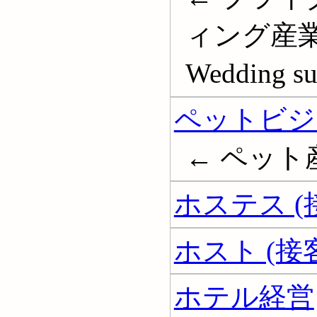
ィング産業
Wedding sup
ペットビジ
← ペット産業;
ホステス (
ホスト (接
ホテル経営