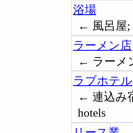
浴場
← 風呂屋; 公
ラーメン店
← ラーメ
ラブホテル
← 連込み宿
hotels
リース業