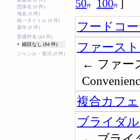
50
100
]
件
件
団体名 (0 件)
地名 (0 件)
統一タイトル (0 件)
フードコー
著作 (0 件)
普通件名 (84 件)
ファースト
細目なし (84 件)
ジャンル・形式 (0 件)
← ファー
Convenienc
複合カフェ
ブライダル
← ブライ