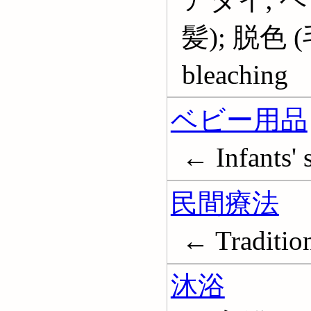
髪); 脱色 (毛
bleaching
ベビー用品
← Infants' 
民間療法
← Traditio
沐浴