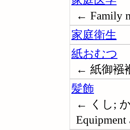
← Family m
家庭衛生
紙おむつ
← 紙御襁
髪飾
← くし; かん
Equipment a