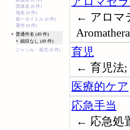
アロマセラ
団体名 (0 件)
地名 (0 件)
← アロマ
統一タイトル (0 件)
著作 (0 件)
Aromather
普通件名 (49 件)
細目なし (49 件)
育児
ジャンル・形式 (0 件)
← 育児法; 子
医療的ケア
応急手当
← 応急処