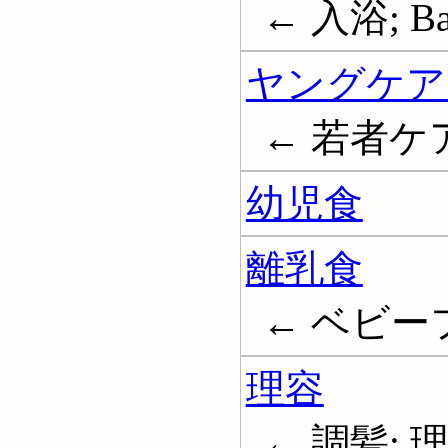
← 入浴; Bat
ヤングケア
← 若者ケアラー
幼児食
離乳食
← ベビーフー
理容
← 調髪; 理髪