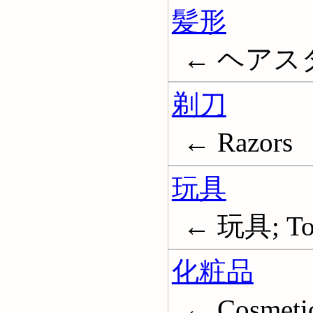
髪形
← ヘアスタイ
剃刀
← Razors
玩具
← 玩具; To
化粧品
← Cosmeti