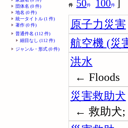
50
100
]
件
件
件
団体名 (0 件)
地名 (0 件)
統一タイトル (1 件)
原子力災害
著作 (0 件)
普通件名 (112 件)
航空機 (災
細目なし (112 件)
ジャンル・形式 (0 件)
洪水
← Floods
災害救助犬
← 救助犬; 