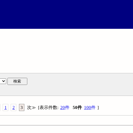
検索
1
2
3
次
≫
[
表示件数
:
20
件
50
件
100
件
]