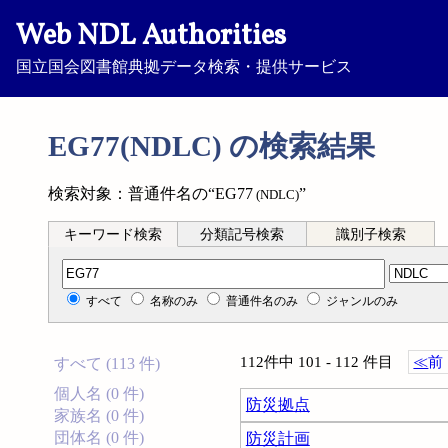
Web NDL Authorities
国立国会図書館典拠データ検索・提供サービス
EG77(NDLC) の検索結果
検索対象：普通件名の“EG77
”
(NDLC)
キーワード検索
分類記号検索
識別子検索
分類記号検索
すべて
名称のみ
普通件名のみ
ジャンルのみ
112件中 101 - 112 件目
≪
前
すべて (113 件)
個人名 (0 件)
防災拠点
家族名 (0 件)
団体名 (0 件)
防災計画