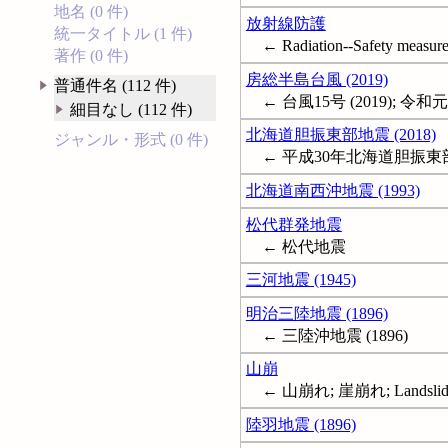
地名 (0 件)
放射線防護
統一タイトル (1 件)
← Radiation--Safety measure
著作 (0 件)
房総半島台風 (2019)
普通件名 (112 件)
← 台風15号 (2019); 
細目なし (112 件)
北海道胆振東部地震 (2018)
ジャンル・形式 (0 件)
← 平成30年北海道胆振東
北海道南西沖地震 (1993)
松代群発地震
← 松代地震
三河地震 (1945)
明治三陸地震 (1896)
← 三陸沖地震 (1896)
山崩
← 山崩れ; 崖崩れ; Landslid
陸羽地震 (1896)