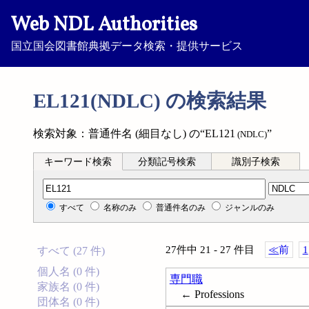
Web NDL Authorities
国立国会図書館典拠データ検索・提供サービス
EL121(NDLC) の検索結果
検索対象：普通件名 (細目なし) の“EL121
”
(NDLC)
キーワード検索
分類記号検索
識別子検索
分類記号検索
すべて
名称のみ
普通件名のみ
ジャンルのみ
27件中 21 - 27 件目
≪
前
1
すべて (27 件)
個人名 (0 件)
専門職
家族名 (0 件)
← Professions
団体名 (0 件)