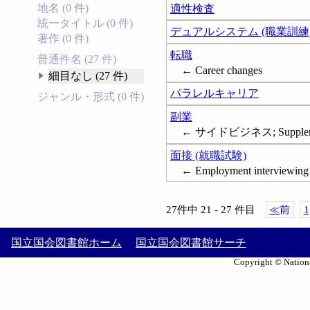
地名 (0 件)
適性検査
統一タイトル (0 件)
デュアルシステム (職業訓練
著作 (0 件)
転職
普通件名 (27 件)
← Career changes
細目なし (27 件)
パラレルキャリア
ジャンル・形式 (0 件)
副業
← サイドビジネス; Supplemen
面接 (就職試験)
← Employment interviewing
27件中 21 - 27 件目
≪
前
1
国立国会図書館ホーム
国立国会図書館サーチ
Copyright © Nationa