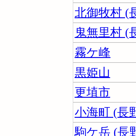
北御牧村 (
鬼無里村 (
霧ケ峰
黒姫山
更埴市
小海町 (長
駒ケ岳 (長