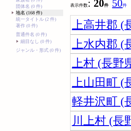
:
20
50
表示件数
件
件
団体名 (0 件)
地名 (168 件)
統一タイトル (2 件)
上高井郡 (
著作 (0 件)
普通件名 (0 件)
上水内郡 (
細目なし (0 件)
ジャンル・形式 (0 件)
上村 (長野県
上山田町 (
軽井沢町 (
川上村 (長