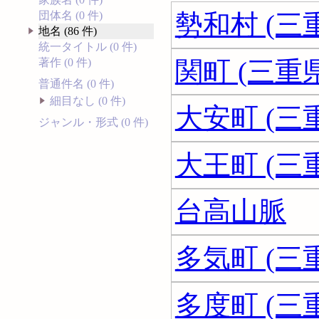
勢和村 (三
団体名 (0 件)
地名 (86 件)
統一タイトル (0 件)
関町 (三重県
著作 (0 件)
普通件名 (0 件)
細目なし (0 件)
大安町 (三
ジャンル・形式 (0 件)
大王町 (三
台高山脈
多気町 (三
多度町 (三