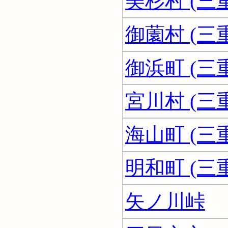
美杉村 (三
御薗村 (三
御浜町 (三
宮川村 (三
海山町 (三
明和町 (三
矢ノ川峠