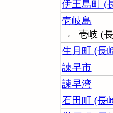
伊王島町 (
壱岐島
← 壱岐 (
生月町 (長
諫早市
諫早湾
石田町 (長