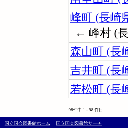
峰町 (長崎県
← 峰村 (
森山町 (長
吉井町 (長
若松町 (長
98件中 1 - 98 件目
国立国会図書館ホーム
国立国会図書館サーチ