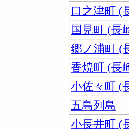
口之津町 (
国見町 (長
郷ノ浦町 (
香焼町 (長
小佐々町 (
五島列島
小長井町 (