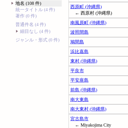
地名 (108 件)
西原町 (沖縄県)
統一タイトル (4 件)
← 西原村 (沖縄県)
著作 (0 件)
南風原町 (沖縄県)
普通件名 (4 件)
細目なし (4 件)
波照間島
ジャンル・形式 (0 件)
鳩間島
浜比嘉島
東村 (沖縄県)
平良市
平安座島
前島 (沖縄県)
南大東島
南大東村 (沖縄県)
宮古島市
← Miyakojima City