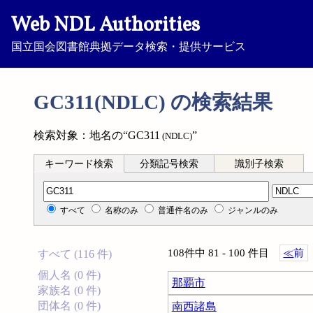
Web NDL Authorities
国立国会図書館典拠データ検索・提供サービス
GC311(NDLC) の検索結果
検索対象：地名の“GC311
”
(NDLC)
キーワード検索
分類記号検索
識別子検索
分類記号検索
すべて
名称のみ
普通件名のみ
ジャンルのみ
108件中 81 - 100 件目
≪
前
すべて (116 件)
個人名 (0 件)
那覇市
家族名 (0 件)
団体名 (0 件)
南西諸島