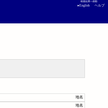
検索結果へ移動
▸
English
ヘルプ
地名
地名