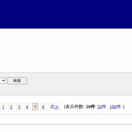
検索
1
2
3
4
5
6
次
≫
[
表示件数
:
20
件
50
件
100
件
]