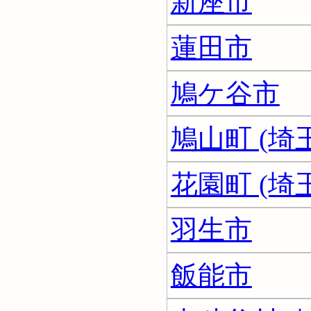
新座市
蓮田市
鳩ケ谷市
鳩山町 (埼
花園町 (埼
羽生市
飯能市