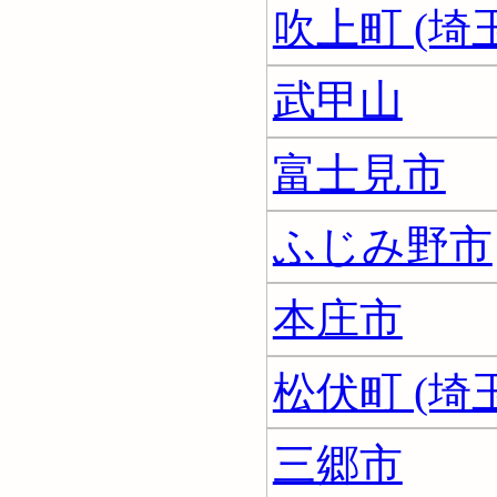
吹上町 (埼
武甲山
富士見市
ふじみ野市
本庄市
松伏町 (埼
三郷市