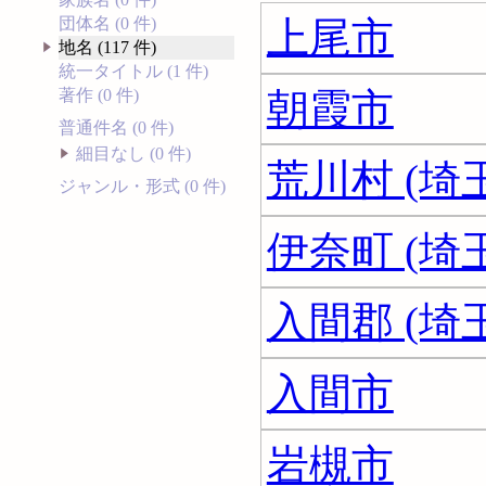
上尾市
団体名 (0 件)
地名 (117 件)
統一タイトル (1 件)
朝霞市
著作 (0 件)
普通件名 (0 件)
細目なし (0 件)
荒川村 (埼
ジャンル・形式 (0 件)
伊奈町 (埼
入間郡 (埼
入間市
岩槻市