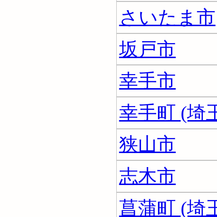
さいたま市
坂戸市
幸手市
幸手町 (埼
狭山市
志木市
菖蒲町 (埼