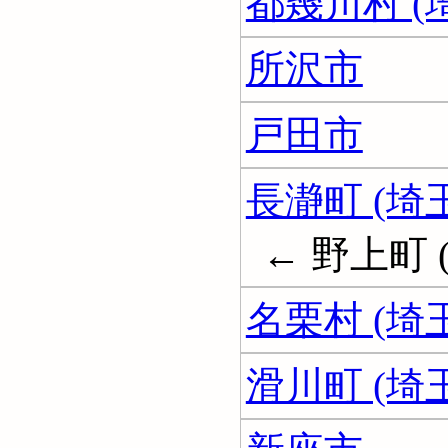
都幾川村 (
所沢市
戸田市
長瀞町 (埼
← 野上町 
名栗村 (埼
滑川町 (埼