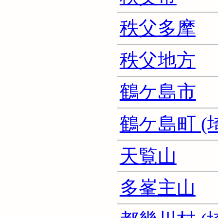
秩父多摩
秩父地方
鶴ケ島市
鶴ケ島町 (
天覧山
多峯主山