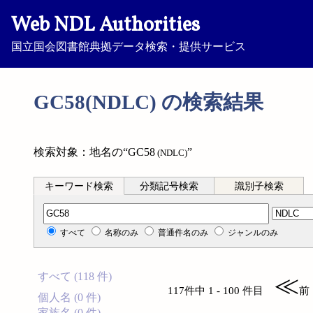
Web NDL Authorities
国立国会図書館典拠データ検索・提供サービス
GC58(NDLC) の検索結果
検索対象：地名の“GC58
”
(NDLC)
キーワード検索
分類記号検索
識別子検索
分類記号検索
すべて
名称のみ
普通件名のみ
ジャンルのみ
すべて (118 件)
≪
117件中 1 - 100 件目
前
個人名 (0 件)
家族名 (0 件)