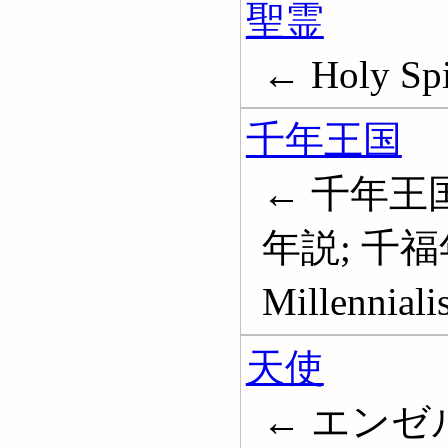
聖霊
← Holy Spi
千年王国
← 千年王国
年説; 千福
Millenniali
天使
← エンゼル