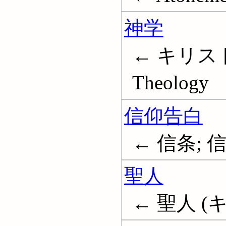
神学
← キリス
Theology
信仰告白
← 信条; 信
聖人
← 聖人 (キ