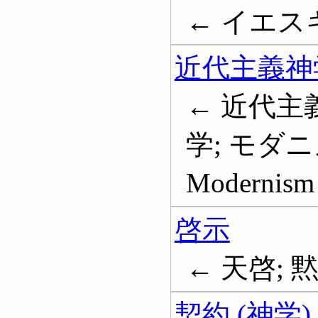
← イエスキリ
近代主義神
← 近代主
学; モダニ
Modernism 
啓示
← 天啓; 黙示
契約 (神学)