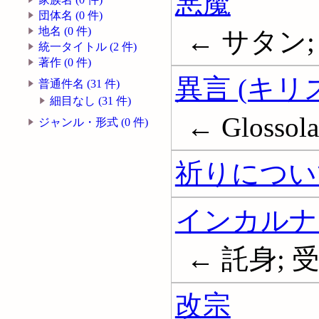
悪魔
団体名 (0 件)
地名 (0 件)
← サタン; D
統一タイトル (2 件)
著作 (0 件)
異言 (キリ
普通件名 (31 件)
細目なし (31 件)
← Glossola
ジャンル・形式 (0 件)
祈りについ
インカルナ
← 託身; 受肉;
改宗