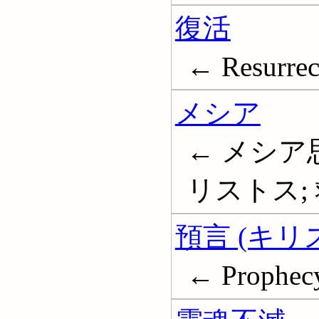
復活
← Resurrec
メシア
← メシア思
リストス; 救
預言 (キリ
← Prophecy