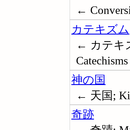
← Convers
カテキズム
← カテキ
Catechisms
神の国
← 天国; Kin
奇跡
← 奇蹟; Mir