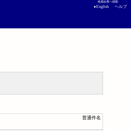
検索結果へ移動
▸
English
ヘルプ
普通件名