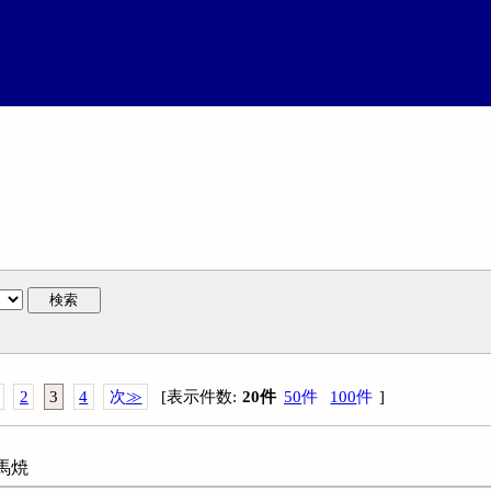
検索
2
3
4
次
≫
[
表示件数
:
20
件
50
件
100
件
]
相馬焼