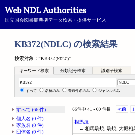
Web NDL Authorities
国立国会図書館典拠データ検索・提供サービス
KB372(NDLC) の検索結果
検索対象：“KB372
”
(NDLC)
キーワード検索
分類記号検索
識別子検索
分類記号検索
すべて
名称のみ
普通件名のみ
ジャンルのみ
66件中 41 - 60 件目
≪
前
1
すべて (66 件)
個人名 (0 件)
相馬焼
家族名 (0 件)
← 相馬駒焼; 駒焼; 大堀
団体名 (0 件)