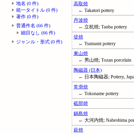
地名 (0 件)
高取焼
統一タイトル (0 件)
← Takatori pottery
著作 (0 件)
丹波焼
普通件名 (66 件)
← 立杭焼; Tanba pottery
細目なし (66 件)
堤焼
ジャンル・形式 (0 件)
← Tsutsumi pottery
東山焼
← 男山焼; Tozan porcelain
陶磁器 (日本)
← 日本陶磁器; Pottery, Japa
常滑焼
← Tokoname pottery
砥部焼
鍋島焼
← 大河内焼; Nabeshima porc
萩焼