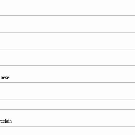
nese
elain