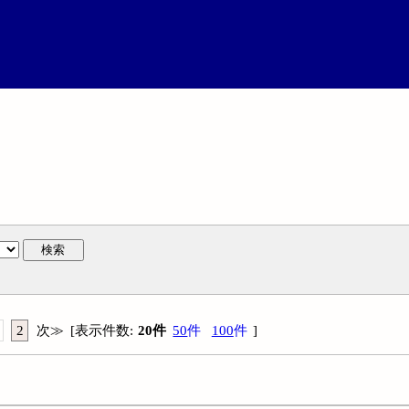
検索
2
次
≫
[
表示件数
:
20
件
50
件
100
件
]