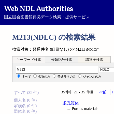
Web NDL Authorities
国立国会図書館典拠データ検索・提供サービス
M213(NDLC) の検索結果
検索対象：普通件名 (細目なし) の“M213
”
(NDLC)
キーワード検索
分類記号検索
識別子検索
分類記号検索
すべて
名称のみ
普通件名のみ
ジャンルのみ
35件中 21 - 35 件目
≪
前
1
すべて (35 件)
個人名 (0 件)
多孔質体
家族名 (0 件)
← Porous materials
団体名 (0 件)