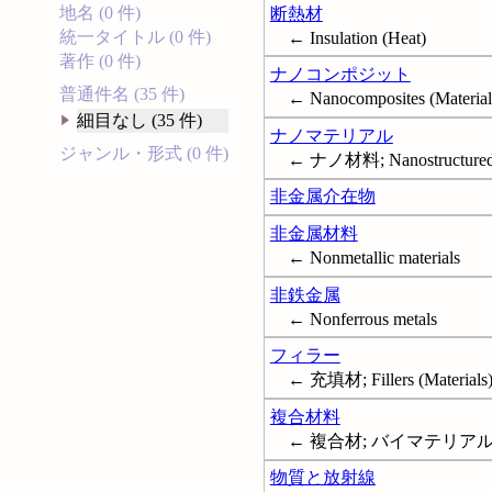
地名 (0 件)
断熱材
統一タイトル (0 件)
← Insulation (Heat)
著作 (0 件)
ナノコンポジット
普通件名 (35 件)
← Nanocomposites (Material
細目なし (35 件)
ナノマテリアル
ジャンル・形式 (0 件)
← ナノ材料; Nanostructured 
非金属介在物
非金属材料
← Nonmetallic materials
非鉄金属
← Nonferrous metals
フィラー
← 充填材; Fillers (Materials
複合材料
← 複合材; バイマテリアル; Comp
物質と放射線