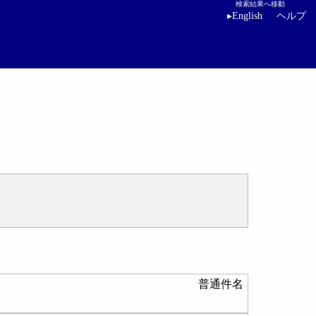
検索結果へ移動
▸
English
ヘルプ
普通件名