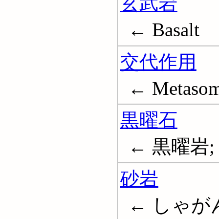
玄武岩
← Basalt
交代作用
← Metasoma
黒曜石
← 黒曜岩; O
砂岩
← しゃがん; 