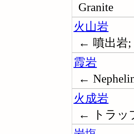
Granite
火山岩
← 噴出岩; Vol
霞岩
← Nephelin
火成岩
← トラップ; 
岩塩