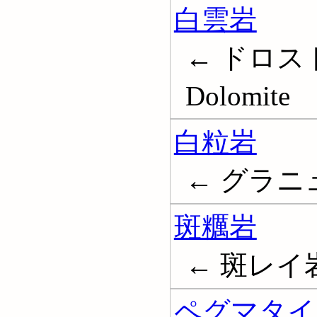
白雲岩
← ドロス
Dolomite
白粒岩
← グラニュラ
斑糲岩
← 斑レイ岩;
ペグマタイ