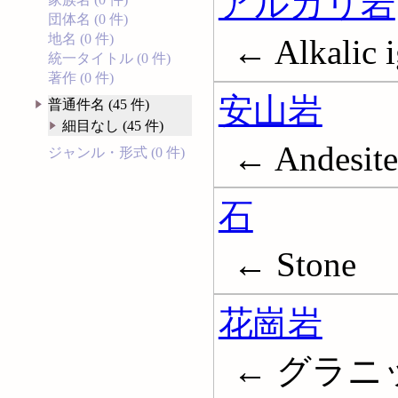
アルカリ岩
団体名 (0 件)
地名 (0 件)
← Alkalic 
統一タイトル (0 件)
著作 (0 件)
安山岩
普通件名 (45 件)
細目なし (45 件)
← Andesite
ジャンル・形式 (0 件)
石
← Stone
花崗岩
← グラニッ