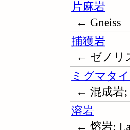
片麻岩
← Gneiss
捕獲岩
← ゼノリス; I
ミグマタイ
← 混成岩; M
溶岩
← 熔岩; La