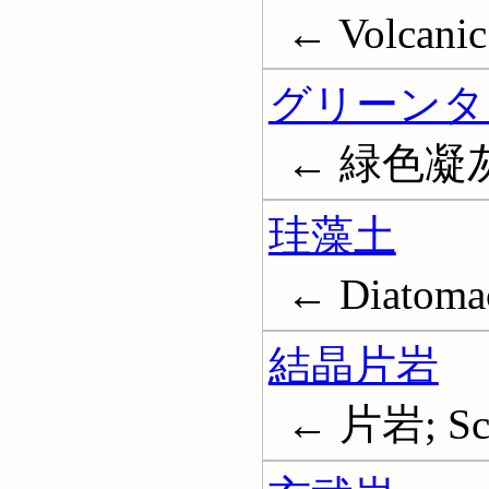
← Volcanic a
グリーンタ
← 緑色凝
珪藻土
← Diatomac
結晶片岩
← 片岩; Sch