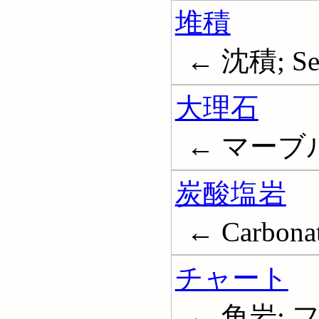
堆積
← 沈積; Sedi
大理石
← マーブル;
炭酸塩岩
← Carbonat
チャート
← 角岩; フ