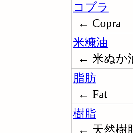
コプラ
← Copra
米糠油
← 米ぬか油;
脂肪
← Fat
樹脂
← 天然樹脂; 