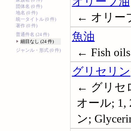
オリーブ油
団体名 (0 件)
地名 (0 件)
← オリーブオ
統一タイトル (0 件)
著作 (0 件)
魚油
普通件名 (24 件)
細目なし (24 件)
← Fish oils
ジャンル・形式 (0 件)
グリセリン
← グリセロ
オール; 1
ン; Glyceri