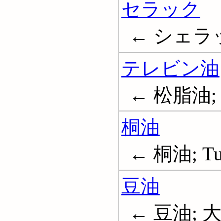
セラック
← シェラック
テレビン油
← 松脂油; 
桐油
← 桐油; Tun
豆油
← 豆油; 大