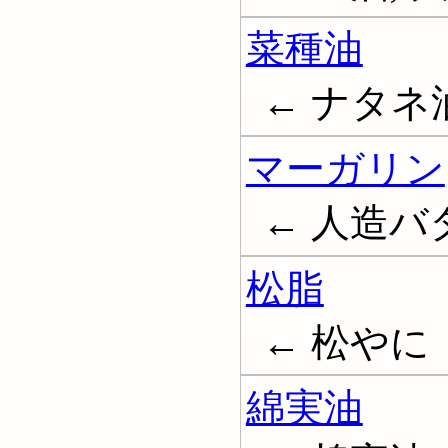
菜種油
← ナタネ油; 
マーガリン
← 人造バター
松脂
← 松やに
綿実油