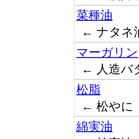
菜種油
← ナタネ油; 
マーガリン
← 人造バター
松脂
← 松やに
綿実油