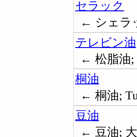
セラック
← シェラック
テレビン油
← 松脂油; 
桐油
← 桐油; Tun
豆油
← 豆油; 大