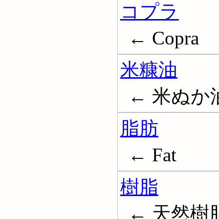
コプラ
← Copra
米糠油
← 米ぬか油;
脂肪
← Fat
樹脂
← 天然樹脂; 