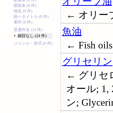
オリーブ油
団体名 (0 件)
地名 (0 件)
← オリーブオ
統一タイトル (0 件)
著作 (0 件)
魚油
普通件名 (24 件)
細目なし (24 件)
← Fish oils
ジャンル・形式 (0 件)
グリセリン
← グリセロ
オール; 1
ン; Glyceri