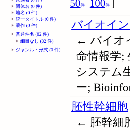
50
100
]
件
件
団体名 (0 件)
地名 (0 件)
統一タイトル (0 件)
バイオイン
著作 (0 件)
普通件名 (82 件)
← バイオ
細目なし (82 件)
ジャンル・形式 (0 件)
命情報学;
システム生
ー; Bioinfo
胚性幹細胞
← 胚幹細胞; 