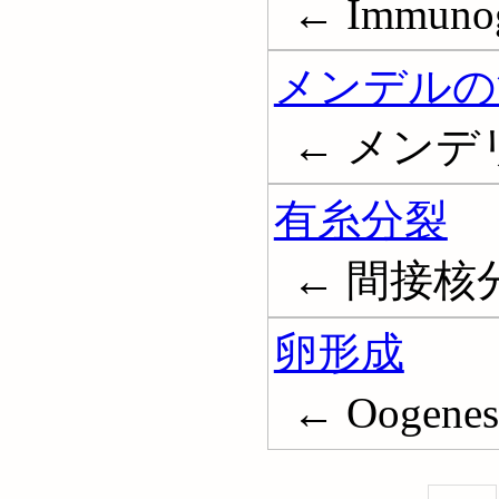
← Immunog
メンデルの
← メンデリズ
有糸分裂
← 間接核分裂
卵形成
← Oogenes