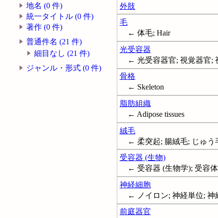
地名 (0 件)
外肢
統一タイトル (0 件)
毛
著作 (0 件)
← 体毛; Hair
普通件名 (21 件)
光受容器
細目なし (21 件)
← 光受容器官; 視覚器官; 視覚器;
ジャンル・形式 (0 件)
骨格
← Skeleton
脂肪組織
← Adipose tissues
絨毛
← 柔突起; 腸絨毛; じゅう
受容器 (生物)
← 受容器 (生物学); 受容体; 感
神経細胞
← ノイロン; 神経単位; 神経
前庭器官