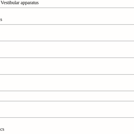
ibular apparatus
s
cs