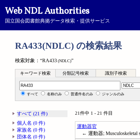
Web NDL Authorities
国立国会図書館典拠データ検索・提供サービス
RA433(NDLC) の検索結果
検索対象：“RA433
”
(NDLC)
キーワード検索
分類記号検索
識別子検索
分類記号検索
すべて
名称のみ
普通件名のみ
ジャンルのみ
21件中 1 - 21 件目
すべて (21 件)
個人名 (0 件)
運動器官
家族名 (0 件)
← 運動器; Musculoskeletal 
団体名 (0 件)