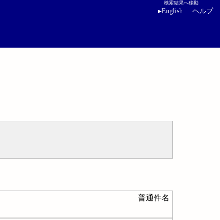
検索結果へ移動
▸
English
ヘルプ
普通件名