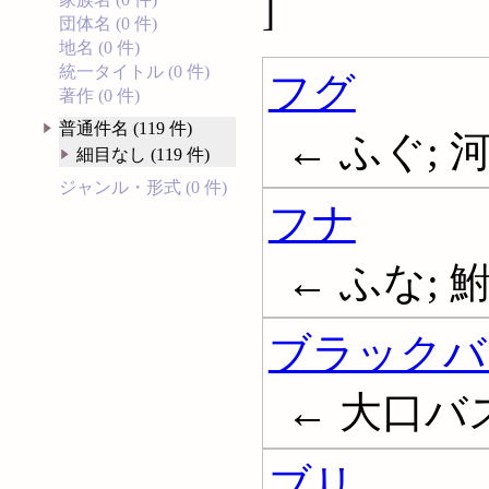
]
団体名 (0 件)
地名 (0 件)
統一タイトル (0 件)
フグ
著作 (0 件)
普通件名 (119 件)
← ふぐ; 河豚;
細目なし (119 件)
ジャンル・形式 (0 件)
フナ
← ふな; 鮒; 
ブラックバ
← 大口バス; 
ブリ