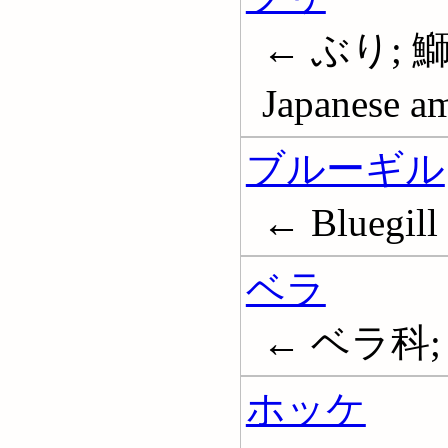
← ぶり; 
Japanese am
ブルーギル
← Bluegill
ベラ
← ベラ科; 遍
ホッケ