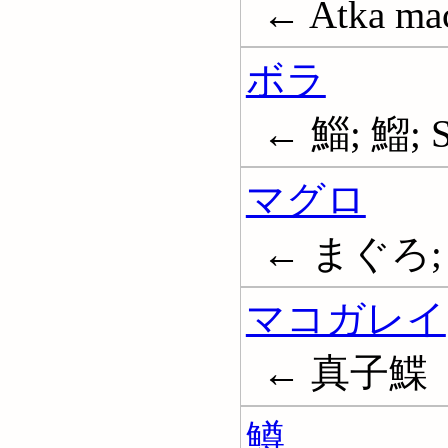
← Atka mac
ボラ
← 鯔; 鰡; St
マグロ
← まぐろ; 
マコガレイ
← 真子鰈
鱒