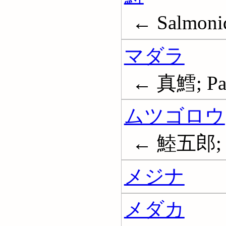
← Salmoni
マダラ
← 真鱈; Pac
ムツゴロウ
← 鯥五郎; B
メジナ
メダカ