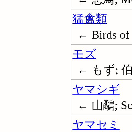
猛禽類
← Birds of
モズ
← もず; 伯労
ヤマシギ
← 山鷸; Sc
ヤマセミ