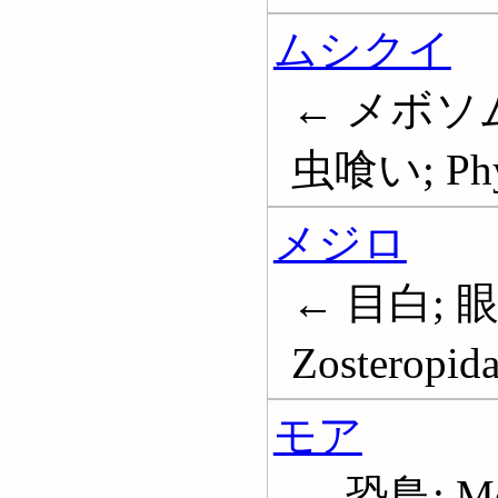
ムシクイ
← メボソム
虫喰い; Phyl
メジロ
← 目白; 
Zosteropid
モア
← 恐鳥; M