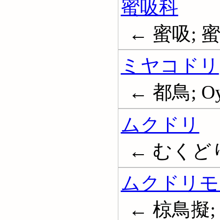
蜜吸科
← 蜜吸; 蜜吸
ミヤコドリ
← 都鳥; Oys
ムクドリ
← むくどり;
ムクドリモ
← 椋鳥擬; Ic