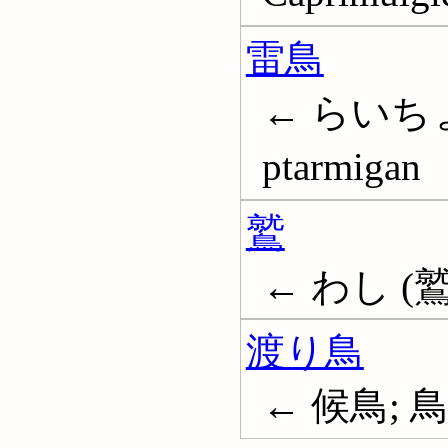
雷鳥
← らいちょ
ptarmigan
鷲
← わし (鷲);
渡り鳥
← 候鳥; 鳥--