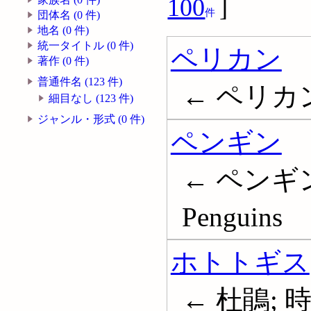
100
]
件
団体名 (0 件)
地名 (0 件)
統一タイトル (0 件)
ペリカン
著作 (0 件)
普通件名 (123 件)
← ペリカン科
細目なし (123 件)
ジャンル・形式 (0 件)
ペンギン
← ペンギン
Penguins
ホトトギス
← 杜鵑; 時