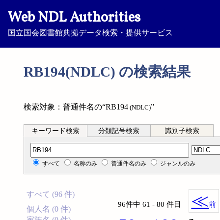
Web NDL Authorities
国立国会図書館典拠データ検索・提供サービス
RB194(NDLC) の検索結果
検索対象：普通件名の“RB194
”
(NDLC)
キーワード検索
分類記号検索
識別子検索
分類記号検索
すべて
名称のみ
普通件名のみ
ジャンルのみ
すべて (96 件)
≪
96件中 61 - 80 件目
前
個人名 (0 件)
家族名 (0 件)