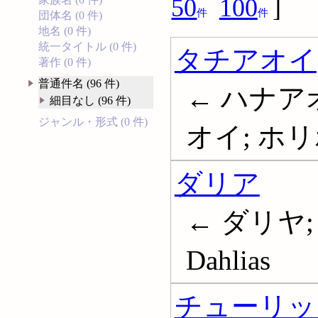
50
100
]
件
件
団体名 (0 件)
地名 (0 件)
統一タイトル (0 件)
タチアオイ
著作 (0 件)
普通件名 (96 件)
← ハナアオ
細目なし (96 件)
ジャンル・形式 (0 件)
オイ; ホリ
ダリア
← ダリヤ;
Dahlias
チューリッ