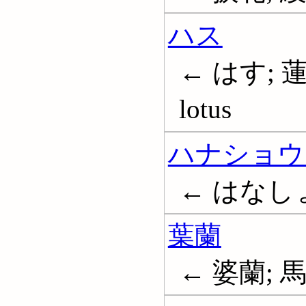
ハス
← はす; 蓮;
lotus
ハナショウ
← はなしょうぶ
葉蘭
← 婆蘭; 