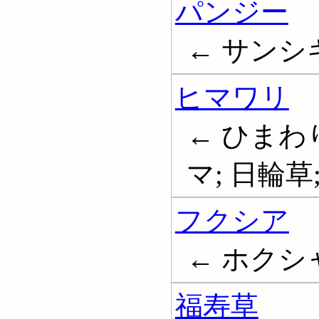
パンジー
← サンシキス
ヒマワリ
← ひまわり
マ; 日輪草; 
フクシア
← ホクシ
福寿草