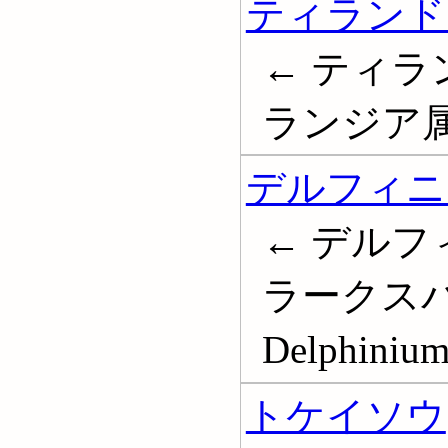
ティランド
← ティラ
ランジア属; T
デルフィニ
← デルフ
ラークスパー
Delphiniu
トケイソウ