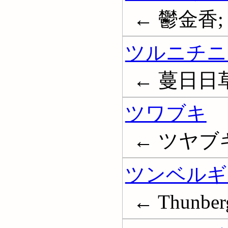
← 鬱金香; 
ツルニチニ
← 蔓日日
ツワブキ
← ツヤブキ
ツンベルギ
← Thunber