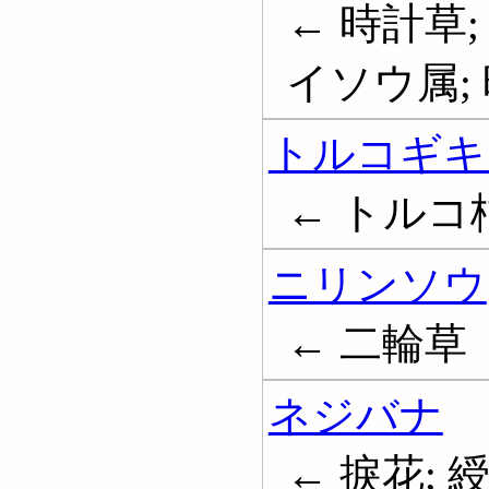
← 時計草
イソウ属; 時計
トルコギキ
← トルコ
ニリンソウ
← 二輪草
ネジバナ
← 捩花; 