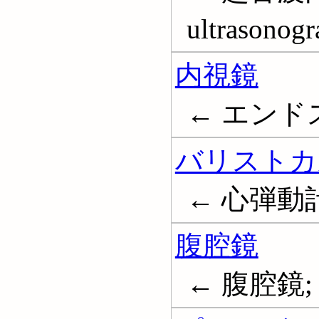
ultrasonog
内視鏡
← エンドスコ
バリストカ
← 心弾動
腹腔鏡
← 腹腔鏡; L