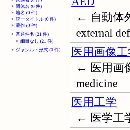
AED
団体名 (0 件)
地名 (0 件)
← 自動体外
統一タイトル (0 件)
著作 (0 件)
external def
普通件名 (21 件)
細目なし (21 件)
医用画像工
ジャンル・形式 (0 件)
← 医用画像処理
medicine
医用工学
← 医学工学; B