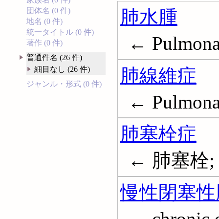
肺水腫
団体名 (0 件)
地名 (0 件)
統一タイトル (0 件)
← Pulmona
著作 (0 件)
普通件名 (26 件)
肺線維症
細目なし (26 件)
ジャンル・形式 (0 件)
← Pulmonar
肺塞栓症
← 肺塞栓; 肺
慢性閉塞性
← chronic 