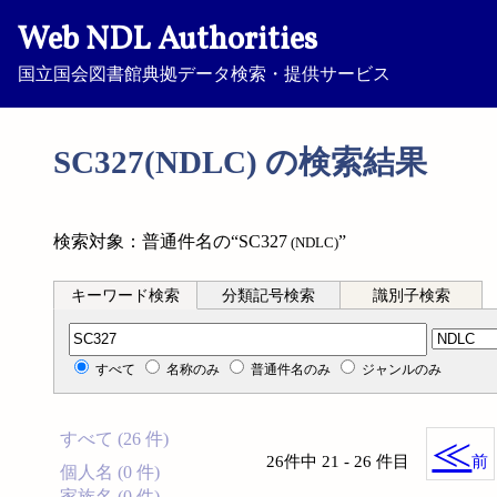
Web NDL Authorities
国立国会図書館典拠データ検索・提供サービス
SC327(NDLC) の検索結果
検索対象：普通件名の“SC327
”
(NDLC)
キーワード検索
分類記号検索
識別子検索
分類記号検索
すべて
名称のみ
普通件名のみ
ジャンルのみ
すべて (26 件)
≪
26件中 21 - 26 件目
前
個人名 (0 件)
家族名 (0 件)