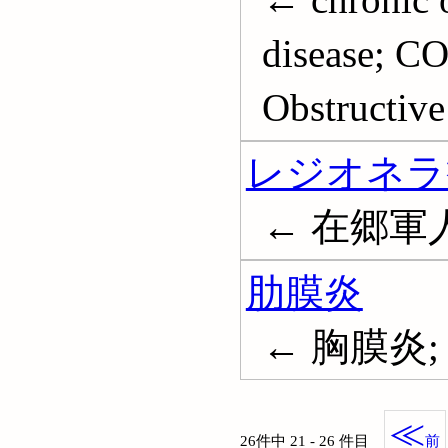
disease; C
Obstructive
レジオネラ
← 在郷軍人病; 
肋膜炎
← 胸膜炎; P
≪
26件中 21 - 26 件目
前