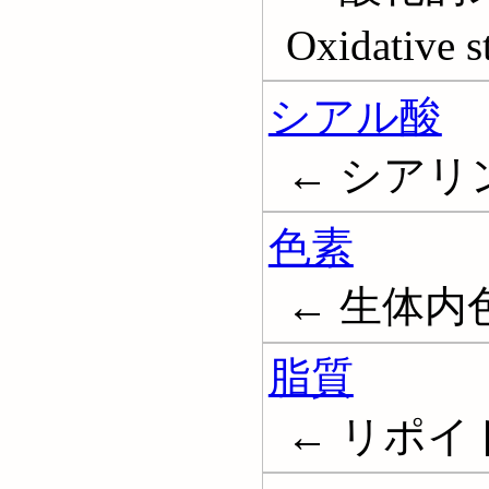
Oxidative s
シアル酸
← シアリン酸;
色素
← 生体内色素
脂質
← リポイド;