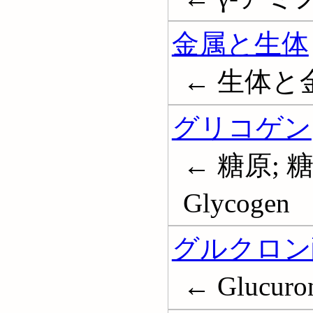
金属と生体
← 生体と
グリコゲン
← 糖原; 
Glycogen
グルクロン
← Glucuron