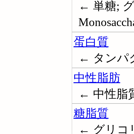
← 単糖; 
Monosaccha
蛋白質
← タンパク質
中性脂肪
← 中性脂
糖脂質
← グリコリピ