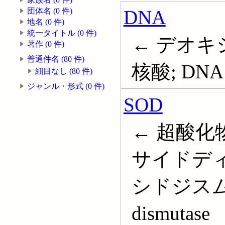
DNA
団体名 (0 件)
地名 (0 件)
統一タイトル (0 件)
← デオキ
著作 (0 件)
普通件名 (80 件)
核酸; DNA
細目なし (80 件)
ジャンル・形式 (0 件)
SOD
← 超酸化
サイドディ
シドジスムター
dismutase