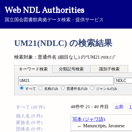
Web NDL Authorities
国立国会図書館典拠データ検索・提供サービス
UM21(NDLC) の検索結果
検索対象：普通件名 (細目なし) の“UM21
”
(NDLC)
キーワード検索
分類記号検索
識別子検索
分類記号検索
すべて
名称のみ
普通件名のみ
ジャンルのみ
48件中 21 - 40 件目
≪
前
1
すべて (49 件)
個人名 (0 件)
写本 (ジャワ語)
家族名 (0 件)
← Manuscripts, Javanese
団体名 (0 件)