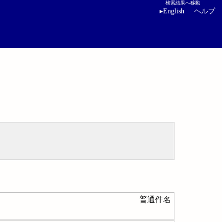
検索結果へ移動
▸
English
ヘルプ
普通件名