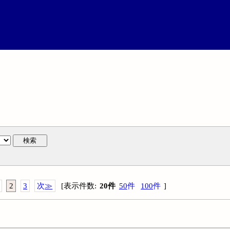
検索
2
3
次
≫
[
表示件数
:
20
件
50
件
100
件
]