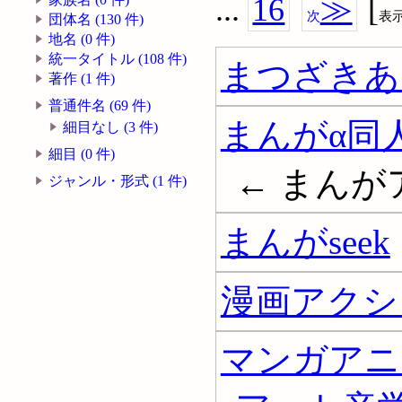
...
16
≫
[
次
表
団体名 (130 件)
地名 (0 件)
統一タイトル (108 件)
まつざきあ
著作 (1 件)
普通件名 (69 件)
まんがα同
細目なし (3 件)
細目 (0 件)
← まんが
ジャンル・形式 (1 件)
まんがseek
漫画アクシ
マンガアニ