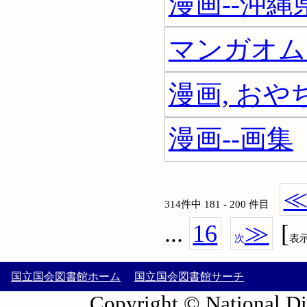
漫画--沖縄
マンガオム
漫画, おや
漫画--画集
314件中 181 - 200 件目
...
16
≫
[
次
表
国立国会図書館ホーム
国立国会図書館サーチ
Copyright © National Die