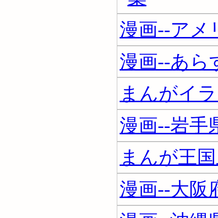
漫画--ア
漫画--あら
まんがイラ
漫画--岩手
まんが王国
漫画--大阪