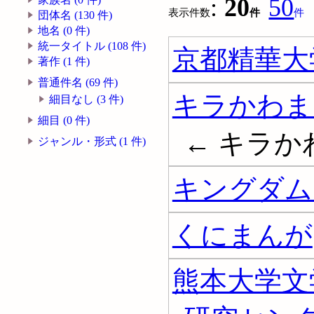
:
20
50
表示件数
件
件
団体名 (130 件)
地名 (0 件)
統一タイトル (108 件)
京都精華大
著作 (1 件)
普通件名 (69 件)
キラかわま
細目なし (3 件)
細目 (0 件)
← キラ
ジャンル・形式 (1 件)
キングダム 
くにまんが
熊本大学文