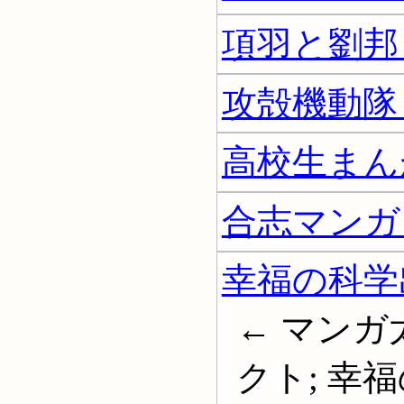
項羽と劉邦 
攻殻機動隊 
高校生まん
合志マンガ
幸福の科学
← マン
クト; 幸