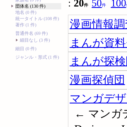
:
20
50
100
件
件
団体名 (130 件)
地名 (0 件)
統一タイトル (108 件)
漫画情報調
著作 (1 件)
普通件名 (69 件)
まんが資料
細目なし (3 件)
細目 (0 件)
ジャンル・形式 (1 件)
まんが探検
漫画探偵団
マンガデザ
← マンガデ