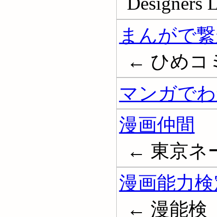
Designers 
まんがで繋
← ひめコ
マンガでわ
漫画仲間
← 東京ネ
漫画能力検
← 漫能検