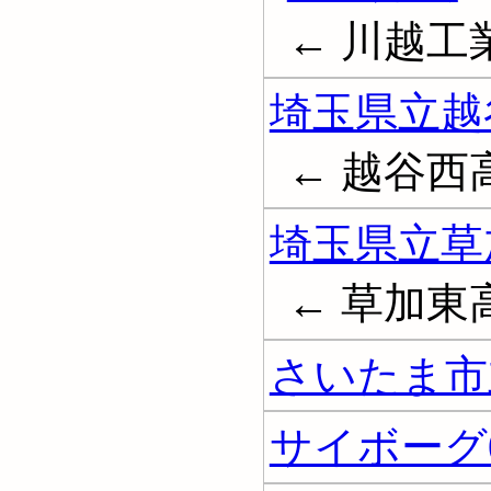
← 川越
埼玉県立越
← 越谷西
埼玉県立草
← 草加東
さいたま市
サイボーグ00