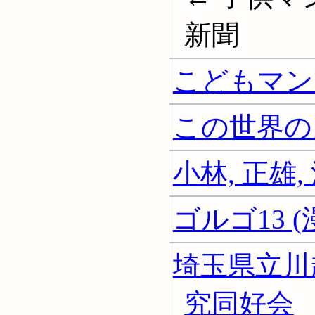
新聞
こどもマン
この世界の片
小林, 正雄
ゴルゴ13 (
埼玉県立川
究同好会