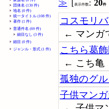
≫
[
:
20
表示件数
件
団体名 (130 件)
地名 (0 件)
統一タイトル (108 件)
コスモリバ
著作 (1 件)
普通件名 (69 件)
← マンガ
細目なし (3 件)
細目 (0 件)
こちら葛飾
ジャンル・形式 (1 件)
← こち亀
孤独のグルメ
子供マンガ
← 子供マ