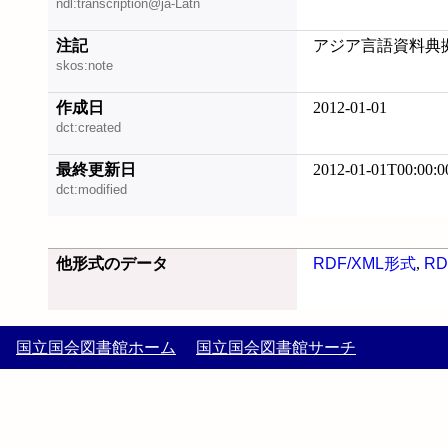
ndl:transcription@ja-Latn
注記
アジア言語資料典
skos:note
作成日
2012-01-01
dct:created
最終更新日
2012-01-01T00:00:0
dct:modified
他形式のデータ
RDF/XML形式
,
RD
国立国会図書館ホーム
国立国会図書館サーチ