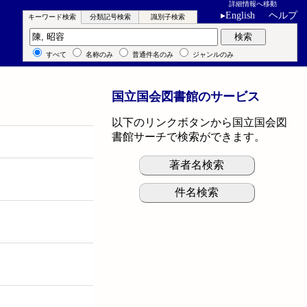
詳細情報へ移動
▸
English
ヘルプ
キーワード検索
分類記号検索
識別子検索
キーワード検索
検索
すべて
名称のみ
普通件名のみ
ジャンルのみ
国立国会図書館のサービス
以下のリンクボタンから国立国会図
書館サーチで検索ができます。
著者名検索
件名検索