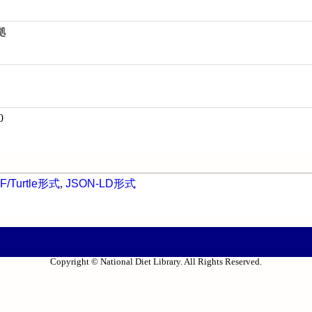
拠
0
F/Turtle形式
,
JSON-LD形式
Copyright © National Diet Library. All Rights Reserved.