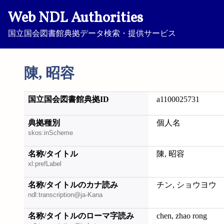
Web NDL Authorities
国立国会図書館典拠データ検索・提供サービス
陳, 昭容
国立国会図書館典拠ID
a1100025731
典拠種別
個人名
skos:inScheme
名称/タイトル
陳, 昭容
xl:prefLabel
名称/タイトルのカナ読み
チン, ショウヨウ
ndl:transcription@ja-Kana
名称/タイトルのローマ字読み
chen, zhao rong