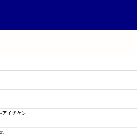
--アイチケン
en