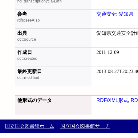
ndl:transcription@ja-Latn
参考
交通安全
;
愛知県
rdfs:seeAlso
出典
愛知県交通安全計画, 
dct:source
作成日
2011-12-09
dct:created
最終更新日
2013-08-27T20:23:4
dct:modified
他形式のデータ
RDF/XML形式
,
RD
国立国会図書館ホーム
国立国会図書館サーチ