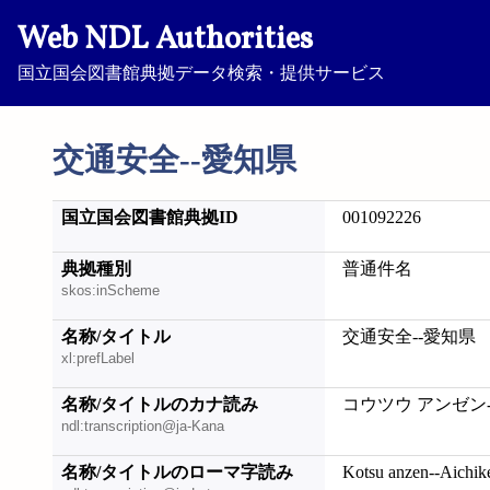
Web NDL Authorities
国立国会図書館典拠データ検索・提供サービス
交通安全--愛知県
国立国会図書館典拠ID
001092226
典拠種別
普通件名
skos:inScheme
名称/タイトル
交通安全--愛知県
xl:prefLabel
名称/タイトルのカナ読み
コウツウ アンゼン
ndl:transcription@ja-Kana
名称/タイトルのローマ字読み
Kotsu anzen--Aichik