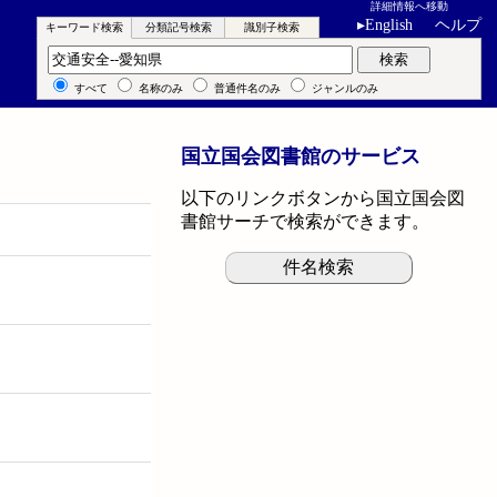
詳細情報へ移動
▸
English
ヘルプ
キーワード検索
分類記号検索
識別子検索
キーワード検索
検索
すべて
名称のみ
普通件名のみ
ジャンルのみ
国立国会図書館のサービス
以下のリンクボタンから国立国会図
書館サーチで検索ができます。
件名検索